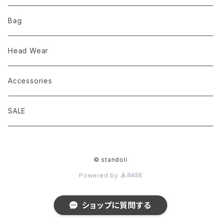
comm.arch. コムアーチ
Nruc
服飾雑貨
バッグ
Bag
chaoras
Mountain Johnny
服飾雑貨
Head Wear
D.M.G domingo ドミンゴ
PAPERSKY WEAR
Accessories
Brocante(ブロカント） domingo
ULSUS ウルサス
SALE
EEL Products（イールプロダクツ）
PAPERSKY WEAR ペーパースカイウェア
© standoli
hippobloo ヒッポブルー
Powered by
J&S FRANKLIN EQUIPMENT]
ショップに質問する