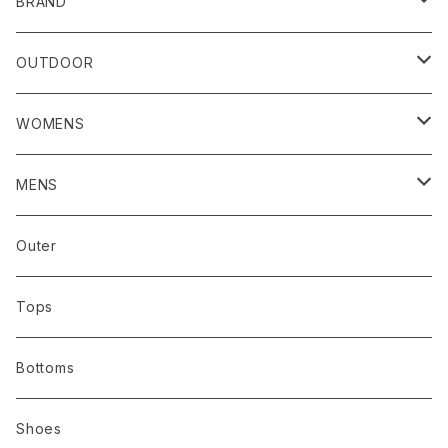
BRAND
RIDGE MOUNTAIN GEAR
OUTDOOR
CAP/HAT
HOUDINI／フーディニ
RIDGE MOUNTAIN GEAR
WOMENS
GOSSAMER GEAR/ゴッサマーギア
AXESQUIN / アクシーズクイン
アウター
MENS
AXESQUIN / アクシーズクイン
Bring
トップス
アウター
Outer
abokika アボキカ
chaoras
ボトムス
トップス
Tops
ALWEL オルウェル
HOUDINI
シューズ
ボトムス
Bottoms
Bring ブリング
GOSSAMER GEAR
バッグ
シューズ
Shoes