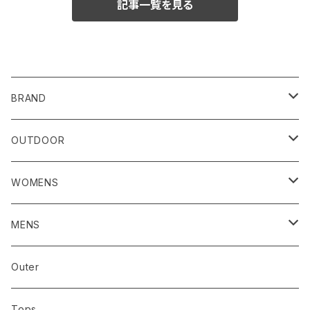
記事一覧を見る
CATEGORY
BRAND
RIDGE MOUNTAIN GEAR
OUTDOOR
CAP/HAT
HOUDINI／フーディニ
RIDGE MOUNTAIN GEAR
WOMENS
GOSSAMER GEAR/ゴッサマーギア
AXESQUIN / アクシーズクイン
アウター
MENS
AXESQUIN / アクシーズクイン
Bring
トップス
アウター
Outer
abokika アボキカ
chaoras
ボトムス
トップス
Tops