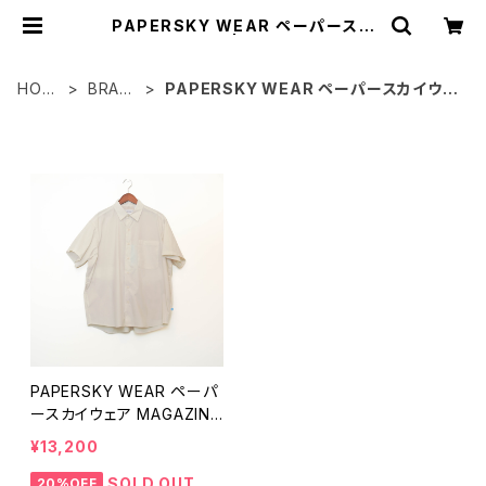
PAPERSKY WEAR ペーパースカ
イウェア | standoli
HOM
BRAN
PAPERSKY WEAR ペーパースカイウェ
E
D
ア
ITEM LIST
PAPERSKY WEAR ペーパ
ースカイウェア MAGAZINE
CHECK BIG HALF SHIRT
¥13,200
マガジンチェック ビッグシャ
ツ 半袖 PS251013
SOLD OUT
20%OFF