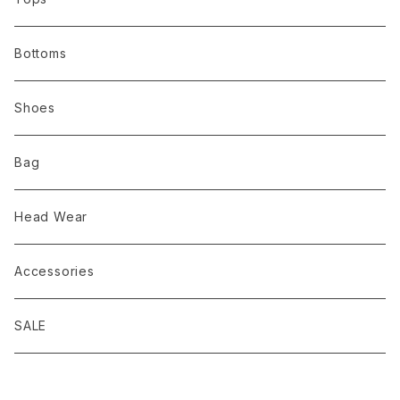
ALWEL オルウェル
HOUDINI
シューズ
ボトムス
Bottoms
Bring ブリング
GOSSAMER GEAR
バッグ
シューズ
Shoes
comm.arch. コムアーチ
Nruc
服飾雑貨
バッグ
Bag
chaoras
Mountain Johnny
服飾雑貨
Head Wear
D.M.G domingo ドミンゴ
PAPERSKY WEAR
Accessories
Brocante(ブロカント） domingo
ULSUS ウルサス
SALE
EEL Products（イールプロダクツ）
PAPERSKY WEAR ペーパースカイウェア