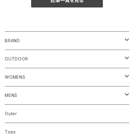
記事一覧を見る
CATEGORY
BRAND
RIDGE MOUNTAIN GEAR
OUTDOOR
CAP/HAT
HOUDINI／フーディニ
RIDGE MOUNTAIN GEAR
WOMENS
GOSSAMER GEAR/ゴッサマーギア
AXESQUIN / アクシーズクイン
アウター
MENS
AXESQUIN / アクシーズクイン
Bring
トップス
アウター
Outer
abokika アボキカ
chaoras
ボトムス
トップス
Tops