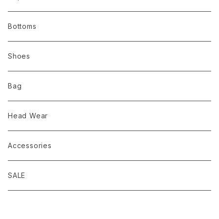
ALWEL オルウェル
HOUDINI
シューズ
ボトムス
Bottoms
Bring ブリング
GOSSAMER GEAR
バッグ
シューズ
Shoes
comm.arch. コムアーチ
Nruc
服飾雑貨
バッグ
Bag
chaoras
Mountain Johnny
服飾雑貨
Head Wear
D.M.G domingo ドミンゴ
PAPERSKY WEAR
Accessories
Brocante(ブロカント） domingo
ULSUS ウルサス
SALE
EEL Products（イールプロダクツ）
PAPERSKY WEAR ペーパースカイウェア