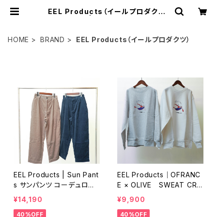
EEL Products（イールプロダクツ）
| standoli
HOME
BRAND
EEL Products（イールプロダクツ）
ITEM LIST
EEL Products | Sun Pant
EEL Products｜OFRANC
s サンパンツ コーデュロイ
E × OLIVE SWEAT CRE
イールプロダクツ E-242
W E-24578 イールプロ
¥14,190
¥9,900
67
ダクツ オフランス×オリー
40%OFF
40%OFF
ブ スウェットクルー