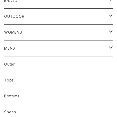
BRAND
RIDGE MOUNTAIN GEAR
OUTDOOR
CAP/HAT
HOUDINI／フーディニ
RIDGE MOUNTAIN GEAR
WOMENS
GOSSAMER GEAR/ゴッサマーギア
AXESQUIN / アクシーズクイン
アウター
MENS
AXESQUIN / アクシーズクイン
Bring
トップス
アウター
Outer
abokika アボキカ
chaoras
ボトムス
トップス
Tops
ALWEL オルウェル
HOUDINI
シューズ
ボトムス
Bottoms
Bring ブリング
GOSSAMER GEAR
バッグ
シューズ
Shoes