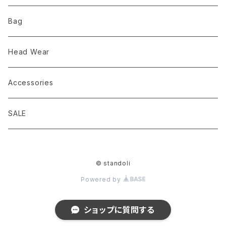
comm.arch. コムアーチ
Nruc
服飾雑貨
バッグ
Bag
chaoras
Mountain Johnny
服飾雑貨
Head Wear
D.M.G domingo ドミンゴ
PAPERSKY WEAR
Accessories
Brocante(ブロカント） domingo
ULSUS ウルサス
SALE
EEL Products（イールプロダクツ）
PAPERSKY WEAR ペーパースカイウェア
© standoli
hippobloo ヒッポブルー
Powered by
J&S FRANKLIN EQUIPMENT]
ショップに質問する