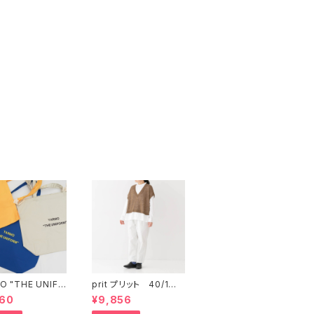
O "THE UNIFO
prit プリット 40/1綾
CANVAS "Larg
ダンプ ワンタックテーパ
960
¥9,856
TOTE ヤーモ
ードパンツ P71528 PR