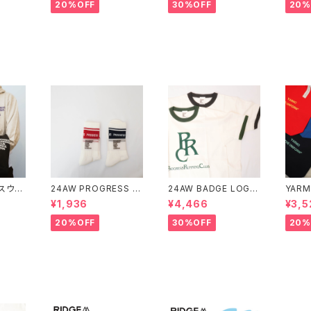
イウェア
アル）
ザ ユ
20%OFF
30%OFF
20%
トバッ
-13
 スウェ
24AW PROGRESS R
24AW BADGE LOGO
YARM
ROG
UNNING CLUB - WI
RINGER Tシャツ PR
RM" 
¥1,936
¥4,466
¥3,5
G CLU
DE LINE SOCKS プロ
OGRESS RUNNING
um"
ンニング
グレスランニングクラブ
CLUB(プログレスラン
モ ザ
20%OFF
30%OFF
20%
4AW
ワイドラインソックス
ニングクラブ)
ム 
YM-1