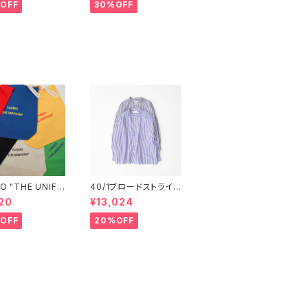
ニフォーム トー
IT(プリット)
OFF
30%OFF
グ ラージ L YM
O "THE UNIFO
40/1ブロードストライ
CANVAS "Medi
プ スタンドカラービッ
20
¥13,024
 TOTE ヤー
グシャツ P80650 prit
 ユニフォー
OFF
20%OFF
トートバッグ M
2