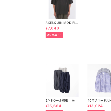
AXESQUIN.MODIFIE
D / アクシーズクイン
¥7,040
モディファイド クイッ
クドライオーバーティー
20%OFF
QD OVER TEE
同じカテゴリの商品
2/48ウール綾織 裾タ
40/1ブロードス
ックバギーパンツ P706
プ スタンドカラ
¥15,664
¥13,024
08 prit
グシャツ P80650