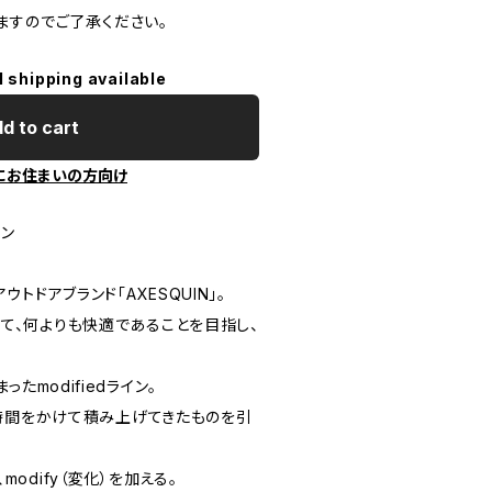
ますのでご了承ください。
l shipping available
d to cart
にお住まいの方向け
イン
トドアブランド「AXESQUIN」。
て、何よりも快適であることを目指し、
ったmodifiedライン。
い時間をかけて積み上げてきたものを引
odify（変化）を加える。