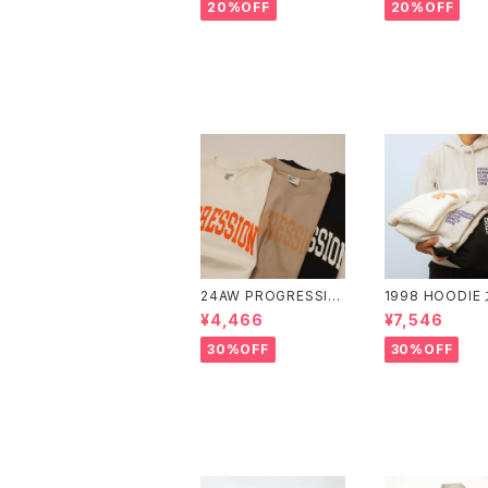
20%OFF
20%OFF
セール中の商品
24AW PROGRESSIO
1998 HOODIE
N S/SLV Tシャツ PR
ット/パーカー P
¥4,466
¥7,546
OGRESS RUNNING
RESS RUNNIN
CLUB(プログレスラン
B(プログレスラ
30%OFF
30%OFF
ニングクラブ)
クラブ) PRC-2
07
その他の商品