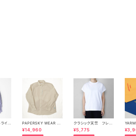
トライ
PAPERSKY WEAR M
クラシック天竺 フレン
YARM
ービッ
AGAZINE CHECK BI
チT TRAVAIL MAN
RM" 
¥14,960
¥5,775
¥3,
 prit
G SHIRT ペーパースカ
UEL（トラバイユマニュ
e" 