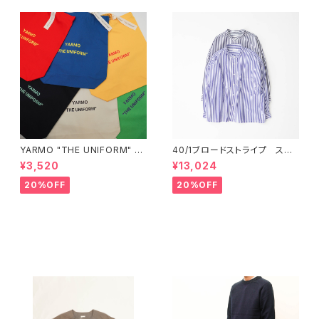
YARMO "THE UNIFORM" C
40/1ブロードストライプ スタ
ANVAS "Medium" TOTE
ンドカラービッグシャツ P8065
¥3,520
¥13,024
ヤーモ ザ ユニフォーム ト
0 prit
ートバッグ M YM-12
20%OFF
20%OFF
その他の商品