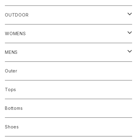
RIDGE MOUNTAIN GEAR
OUTDOOR
CAP/HAT
HOUDINI／フーディニ
RIDGE MOUNTAIN GEAR
WOMENS
GOSSAMER GEAR/ゴッサマーギア
AXESQUIN / アクシーズクイン
アウター
MENS
AXESQUIN / アクシーズクイン
Bring
トップス
アウター
Outer
abokika アボキカ
chaoras
ボトムス
トップス
Tops
ALWEL オルウェル
HOUDINI
シューズ
ボトムス
Bottoms
Bring ブリング
GOSSAMER GEAR
バッグ
シューズ
Shoes