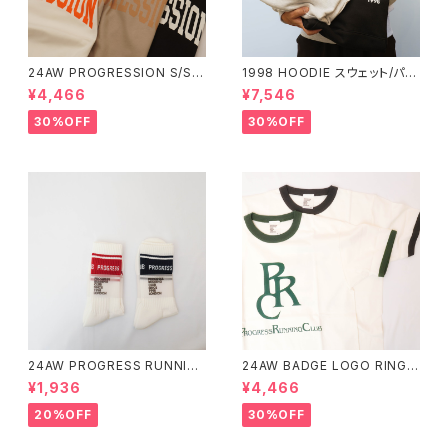
24AW PROGRESSION S/SL
1998 HOODIE スウェット/パー
V Tシャツ PROGRESS RUN
カー PROGRESS RUNNING
¥4,466
¥7,546
NING CLUB(プログレスランニ
CLUB(プログレスランニングク
ングクラブ)
ラブ) PRC-24AW 07
30%OFF
30%OFF
24AW PROGRESS RUNNIN
24AW BADGE LOGO RINGE
G CLUB - WIDE LINE SOCK
R Tシャツ PROGRESS RUN
¥1,936
¥4,466
S プログレスランニングクラブ
NING CLUB(プログレスランニ
ワイドラインソックス
ングクラブ)
20%OFF
30%OFF