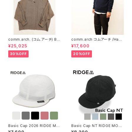
comm.arch. (コム.アーチ) Be
comm.arch コムアーチ /Han
lgium Linen No Collar Jeck
d Framed Saddle B.B. ハ
¥25,025
¥17,600
et ベルギーリネン ノーカラー
ンドフレーム サドル
ジャケット
30%OFF
20%OFF
Basic Cap 2026 RIDGE MO
Basic Cap NT RIDGE MOU
UNTAIN GEAR（リッジマウンテ
NTAIN GEAR リッジマウンテン