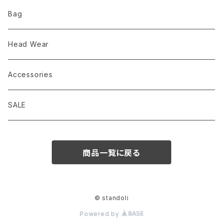
comm.arch. コムアーチ
Nruc
服飾雑貨
バッグ
Bag
chaoras
Mountain Johnny
服飾雑貨
Head Wear
D.M.G domingo ドミンゴ
PAPERSKY WEAR
Accessories
Brocante(ブロカント） domingo
ULSUS ウルサス
SALE
EEL Products（イールプロダクツ）
PAPERSKY WEAR ペーパースカイウェア
商品一覧に戻る
hippobloo ヒッポブルー
J&S FRANKLIN EQUIPMENT]
© standoli
Powered by