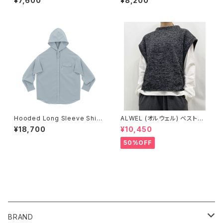
¥7,600
¥8,200
ンギア）
ギア
Hooded Long Sleeve Shirt
ALWEL (オルウェル) ベスト S
Sky Haze フーデッド ロング
FM-1 VEST
¥18,700
¥10,450
スリーブ シャツ RIDGE MOUN
TAIN GEAR リッジマウンテン
50%OFF
ギア
CATEGORY
BRAND